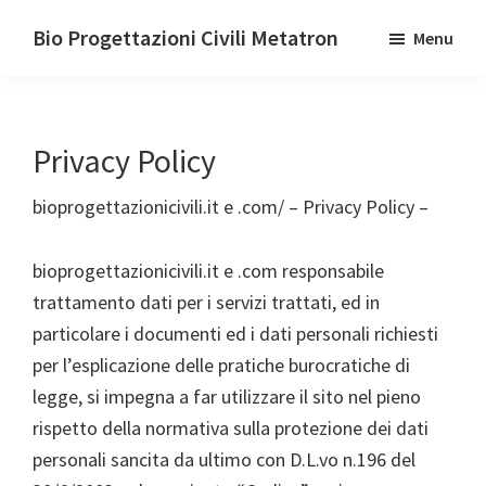
Passa
Passa
Bio Progettazioni Civili Metatron
Menu
alla
al
Esperienza
navigazione
contenuto
Sicurezza
primaria
principale
&
Privacy Policy
Professionalità
bioprogettazionicivili.it e .com/ – Privacy Policy –
bioprogettazionicivili.it e .com responsabile
trattamento dati per i servizi trattati, ed in
particolare i documenti ed i dati personali richiesti
per l’esplicazione delle pratiche burocratiche di
legge, si impegna a far utilizzare il sito nel pieno
rispetto della normativa sulla protezione dei dati
personali sancita da ultimo con D.L.vo n.196 del